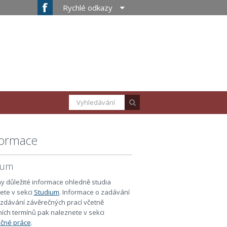
Rychlé odkazy
formace
ium
y důležité informace ohledně studia
ete v sekci
Studium
. Informace o zadávání
zdávání závěrečných prací včetně
ních termínů pak naleznete v sekci
čné práce
.