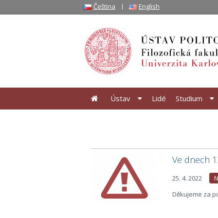
Čeština
English
Ústav
Lidé
Studium
Ve dnech 13
25. 4. 2022
N
Děkujeme za p