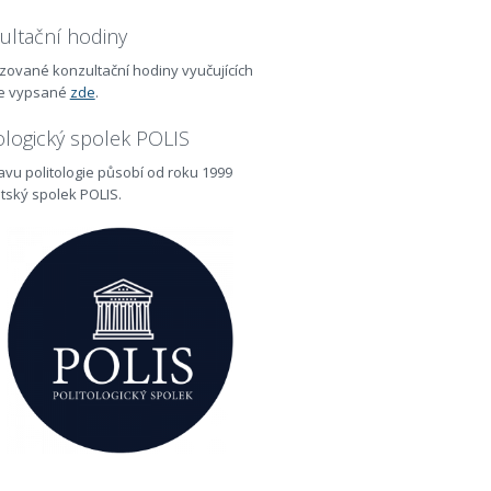
ultační hodiny
izované konzultační hodiny vyučujících
te vypsané
zde
.
ologický spolek POLIS
tavu politologie působí od roku 1999
tský spolek POLIS.