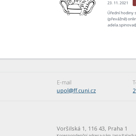
23. 11. 2021
Úřední hodiny s
(převážně) onli
adela.spinova@
E-mail
T
upol@ff.cuni.cz
2
Voršilská 1, 116 43, Praha 1
Korespondenční adresa nám. Jana Palacha 