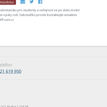
Nástěnka
ekretariátu pro studenty a veřejnost se po dobu trvání
ne výuky ruší. Sekretářku prosím kontaktujte emailem:
ff.cuni.cz
elefon
21 619 950
1/2, Praha 1 116 38