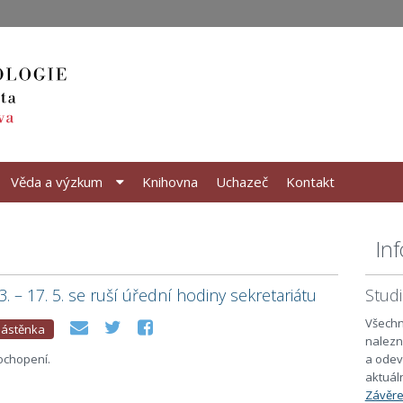
Věda a výzkum
Knihovna
Uchazeč
Kontakt
In
. – 17. 5. se ruší úřední hodiny sekretariátu
Stud
Všechn
ástěnka
nalezn
ochopení.
a odev
aktuál
Závěre