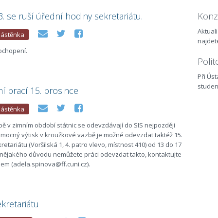
3. se ruší úřední hodiny sekretariátu.
Konz
Aktual
ástěnka
najde
ochopení.
Polit
Při Ús
studen
 prací 15. prosince
ástěnka
ě v zimním období státnic se odevzdávají do SIS nejpozději
omocný výtisk v kroužkové vazbě je možné odevzdat taktéž 15.
etariátu (Voršilská 1, 4. patro vlevo, místnost 410) od 13 do 17
 nějakého důvodu nemůžete práci odevzdat takto, kontaktujte
em (adela.spinova@ff.cuni.cz).
kretariátu