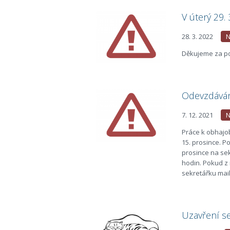
V úterý 29. 
28. 3. 2022
N
Děkujeme za p
Odevzdávání
7. 12. 2021
N
Práce k obhajob
15. prosince. P
prosince na sekr
hodin. Pokud z
sekretářku mail
Uzavření se