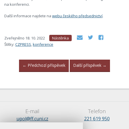
na konferenci.
Další informace najdete na
webu českého předsednictví
.
Zveřejněno
18. 10. 2022
Nástěnka
Štítky:
CZPRESS
,
konference
←
Předchozí příspěvek
Další příspěvek
→
E-mail
Telefon
upol@ff.cuni.cz
221 619 950