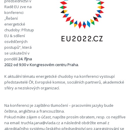
předsednictví v
Radě EU zve na
konferenci
„Řešení
energetické
chudoby: Přístup
EU & sdílení
osvědčených
postupů“, která
se uskuteční v
pondělí
24. října
2022 od 9:30 v Kongresovém centru Praha
.
K aktuální tématu energetické chudoby na konferenci vystoupí
představitelé ČR, Evropské komise, sociálních partnerů, akademické
sféry a neziskových organizací.
Na konferenci je zajištěno tlumočení – pracovními jazyky bude
čeština, angličtina a francouzština.
Pokud máte zájem o účast, napište prosím obratem, resp. co nejdříve
na email: truchla.jana@vlada.cz a následně obdržíte email z
akreditačního systému českého předsednictví pro zaregistrování se