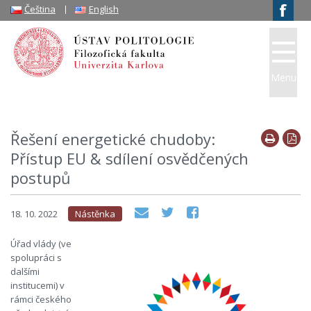
Čeština
English
Menu
Řešení energetické chudoby:
Přístup EU & sdílení osvědčených
postupů
18. 10. 2022
Nástěnka
Úřad vlády (ve
spolupráci s
dalšími
institucemi) v
rámci českého