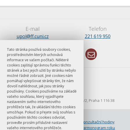
E-mail
Telefon
upol@ff.cuni.cz
221 619 950
Tato stránka používá soubory cookies,
prostřednictvím kterých uchovává
informace ve vašem počítači. Některé
cookies zajišťují správnou funkci těchto
stránek a bez jejich užití by stránku nebylo
možné řádně zobrazit. Jiné cookies nám
pomáhají vylepšovat stránky tím, že nám
dovolí nahlédnout, jak jsou stránky
používány. Cookies používáme na základě
Voršilská 1, 116 43, Praha 1
vašeho souhlasu, který vyjadřujete
Korespondenční adresa nám. Jana Palacha 1/2, Praha 1 116 38
nastavením svého internetového
prohlížeče tak, že ukládání těchto cookies
umožňuje. Pokud si přejete svůj souhlas s
© FF UK 2026
používáním těchto cookies odvolat,
O ústavu
Konzultační hodiny
proveďte prosím příslušné nastavení
Rozvrh
Harmonogram roku
vašeho internetového prohlížeče.