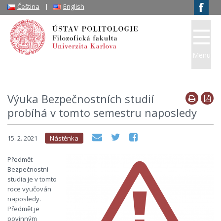
Čeština
English
Menu
Výuka Bezpečnostních studií
probíhá v tomto semestru naposledy
15. 2. 2021
Nástěnka
Předmět
Bezpečnostní
studia je v tomto
roce vyučován
naposledy.
Předmět je
povinným