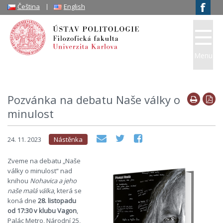
Čeština
English
Menu
Pozvánka na debatu Naše války o
minulost
24. 11. 2023
Nástěnka
Zveme na debatu „Naše
války o minulost“ nad
knihou
Nohavica a jeho
naše malá válka
, která se
koná dne
28. listopadu
od 17:30 v klubu Vagon
,
Palác Metro, Národní 25,