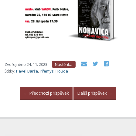
Zveřejněno
24. 11. 2023
Nástěnka
Štítky:
Pavel Barša
,
Přemysl Houda
←
Předchozí příspěvek
Další příspěvek
→